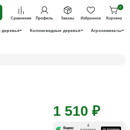
ДЛЯ ТЕХ, КТО УСПЕЕТ!
0
+7 991 898 83 30
Сравнение
Профиль
Заказы
Избранное
Корзина
 деревья
Колоновидные деревья
Агрохимикаты
1 510 ₽
4
платежа