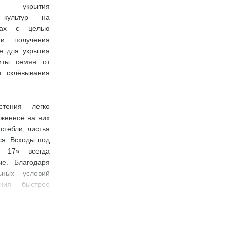
я укрытия
х культур на
ках с целью
 и получения
е для укрытия
иты семян от
 склёвывания
тения легко
женное на них
 стебли, листья
я. Всходы под
с 17» всегда
е. Благодаря
ьных условий
ния быстрее
рожайность –