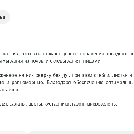
 капуста, зелень, деревья, салаты, цветы, кустарники, газон, микро
тьи
 на грядках и в парниках с целью сохранения посадок и п
вымывания из почвы и склёвывания птицами.
женное на них сверху без дуг, при этом стебли, листья 
ые и равномерные. Благодаря обеспечению оптимальны
ышается.
вья, салаты, цветы, кустарники, газон, микрозелень.