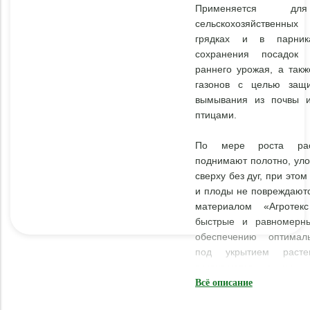
Применяется дл
сельскохозяйственны
грядках и в парни
сохранения посадок
раннего урожая, а такж
газонов с целью защ
вымывания из почвы и
птицами.
По мере роста рас
поднимают полотно, уло
сверху без дуг, при этом
и плоды не повреждаютс
материалом «Агротек
быстрые и равномерны
обеспечению оптимал
под укрытием расте
развиваются, а их у
повышается.
Всё описание