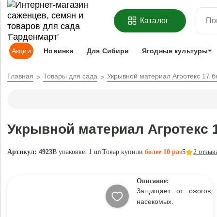
ОФОРМИТЬ
ПРЕДЗАКАЗ
=
З
Каталог
Адрес доставки:
Москва
Доставка и оплата
Гарантии
Под
Акции
Новинки
Для Сибири
Ягодные культуры
Главная
Товары для сада
Укрывной материал Агротекс 17 б
Укрывной материал Агротекс 1
Артикул: 4923
В упаковке:
1 шт
Товар купили
более 10 раз
5
2
отзыв
Описание:
Защищает от ожогов, 
насекомых.