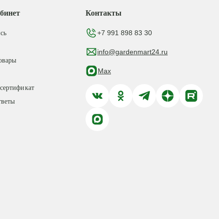
бинет
Контакты
+7 991 898 83 30
сь
info@gardenmart24.ru
овары
Max
сертификат
тветы