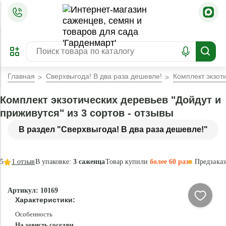
=
ОФОРМИТЬ
ЗАБРОНИРОВАТЬ
ПРЕДЗАКАЗ
ЛУЧШЕЕ
Главная
Сверхвыгода! В два раза дешевле!
Комплект экзоти
Комплект экзотических деревьев "Дойдут и
приживутся" из 3 сортов - отзывы
В раздел "Сверхвыгода! В два раза дешевле!"
5
1
отзыв
В упаковке:
3 саженца
Товар купили
более 60 раз
Предзаказ
–45 °
-
Артикул: 10169
85
Характеристики:
%
Особенность
На зависть соседям