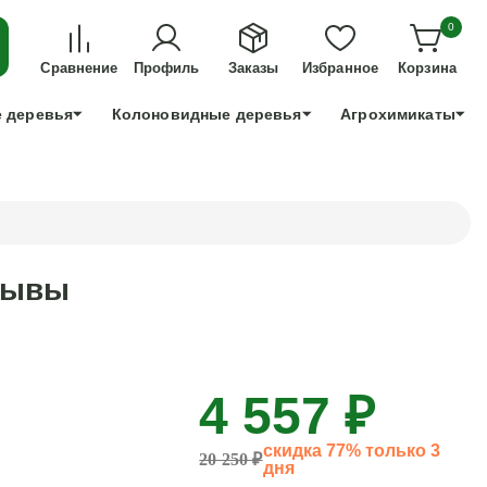
ДЛЯ ТЕХ, КТО УСПЕЕТ!
0
+7 991 898 83 30
Сравнение
Профиль
Заказы
Избранное
Корзина
 деревья
Колоновидные деревья
Агрохимикаты
тзывы
4 557 ₽
скидка 77% только 3
20 250 ₽
дня