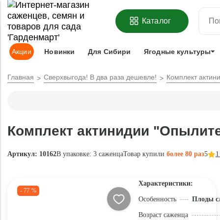
ОФОРМИТЬ
ПРЕДЗАКАЗ
=
З
Каталог
Адрес доставки:
Москва
Доставка и оплата
Гарантии
Под
Акции
Новинки
Для Сибири
Ягодные культуры
Главная
Сверхвыгода! В два раза дешевле!
Комплект актини
Комплект актинидии "Опылите
Артикул: 10162
В упаковке:
3 саженца
Товар купили
более 80 раз
5
1
Характеристики:
- 77 %
Особенность
Плоды с
Возраст саженца