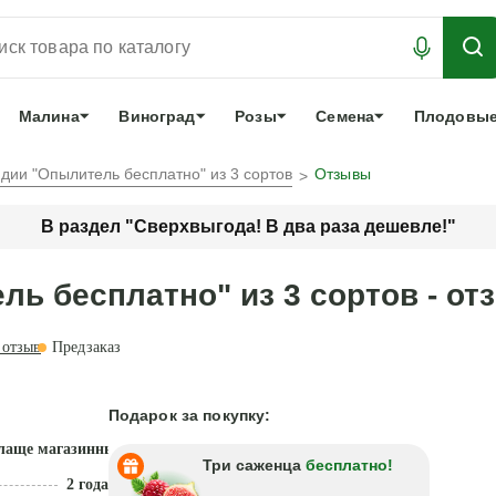
АБРОНИРОВАТЬ
ЛУЧШЕЕ
арочный сертификат
О нас
Еще
Малина
Виноград
Розы
Семена
Плодовые
дии "Опылитель бесплатно" из 3 сортов
Отзывы
В раздел "Сверхвыгода! В два раза дешевле!"
ль бесплатно" из 3 сортов - о
отзыв
Предзаказ
Подарок за покупку:
лаще магазинных
Три саженца
бесплатно!
2 года