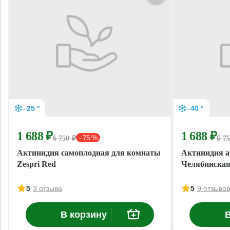
–25 °
–40 °
1 688 ₽
1 688 ₽
- 75 %
6 750 ₽
6 7
Актинидия самоплодная для комнаты
Актинидия а
Zespri Red
Челябинска
5
3 отзыва
5
9 отзывов
В корзину
В