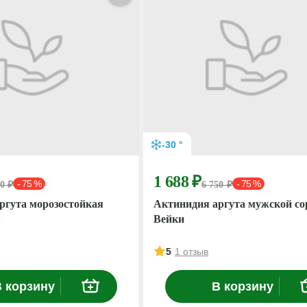
-30 °
1 688 ₽
- 75 %
- 75 %
50 ₽
6 750 ₽
ргута морозостойкая
Актинидия аргута мужской со
я
Вейки
5
1 отзыв
 корзину
В корзину