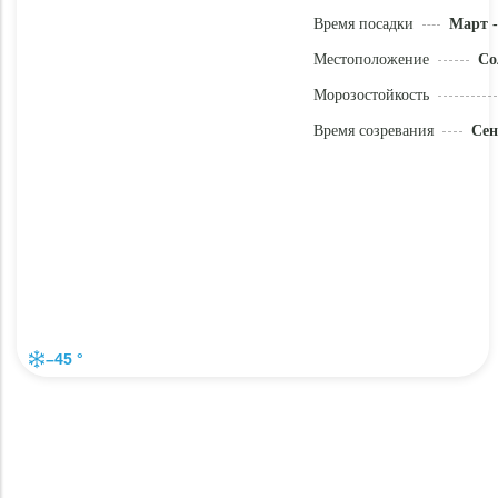
Время посадки
Март -
Местоположение
Со
Морозостойкость
Время созревания
Сен
–45 °