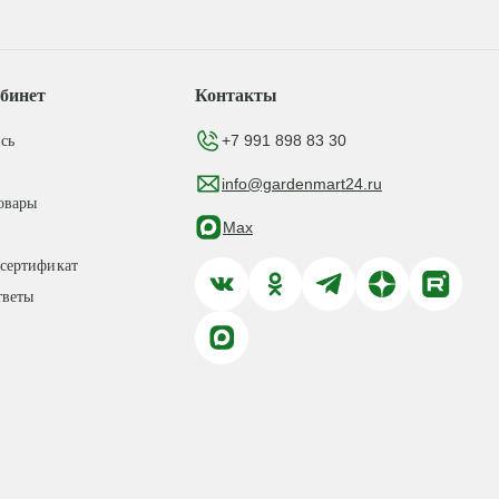
бинет
Контакты
+7 991 898 83 30
сь
info@gardenmart24.ru
овары
Max
сертификат
тветы