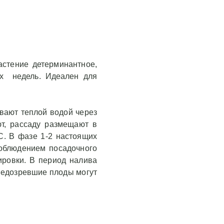
астение детерминантное,
рех недель. Идеален для
вают теплой водой через
ют, рассаду размещают в
С. В фазе 1-2 настоящих
соблюдением посадочного
ировки. В период налива
 Недозревшие плоды могут