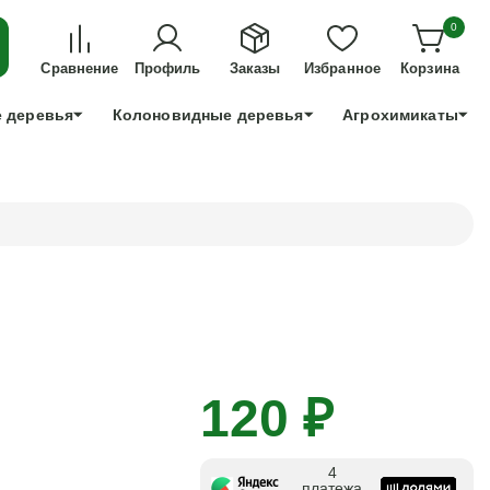
ДЛЯ ТЕХ, КТО УСПЕЕТ!
0
+7 991 898 83 30
Сравнение
Профиль
Заказы
Избранное
Корзина
 деревья
Колоновидные деревья
Агрохимикаты
120 ₽
4
платежа