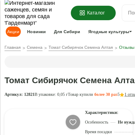
ОФОРМИТЬ
ПРЕДЗАКАЗ
=
З
Каталог
Адрес доставки:
Москва
Доставка и оплата
Гарантии
Под
Акции
Новинки
Для Сибири
Ягодные культуры
Главная
Семена
Томат Сибирячок Семена Алтая
Отзывы
Томат Сибирячок Семена Алта
Артикул: 12821
В упаковке:
0,05 г
Товар купили
более 30 раз
5
1
отз
Характеристики:
Особенность
Не нужда
Время посадки