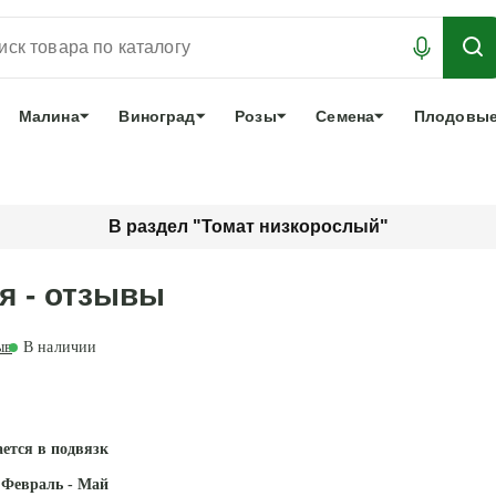
АБРОНИРОВАТЬ
ЛУЧШЕЕ
арочный сертификат
О нас
Еще
Малина
Виноград
Розы
Семена
Плодовые
В раздел "Томат низкорослый"
я - отзывы
ыв
В наличии
ется в подвязке и пасынковании
Февраль - Май