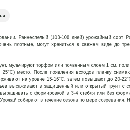
тьи
овании. Раннеспелый (103-108 дней) урожайный сорт. Р
 очень плотные, могут храниться в свежем виде до т
унт, мульчируют торфом или почвенным слоем 1 см, поли
ло 25°С) место. После появления всходов пленку снима
держивают на уровне 15-16°С, затем повышают до 20-22°
стьев высаживают в защищенный или открытый грунт с 
выращивать с формировкой в 3-4 стебля или без форм
 Урожай собирают в течение сезона по мере созревания.