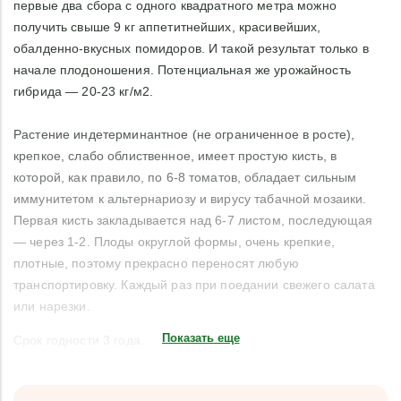
первые два сбора с одного квадратного метра можно
получить свыше 9 кг аппетитнейших, красивейших,
обалденно-вкусных помидоров. И такой результат только в
начале плодоношения. Потенциальная же урожайность
гибрида — 20-23 кг/м2.
Растение индетерминантное (не ограниченное в росте),
крепкое, слабо облиственное, имеет простую кисть, в
которой, как правило, по 6-8 томатов, обладает сильным
иммунитетом к альтернариозу и вирусу табачной мозаики.
Первая кисть закладывается над 6-7 листом, последующая
— через 1-2. Плоды округлой формы, очень крепкие,
плотные, поэтому прекрасно переносят любую
транспортировку. Каждый раз при поедании свежего салата
или нарезки.
Показать еще
Срок годности 3 года.