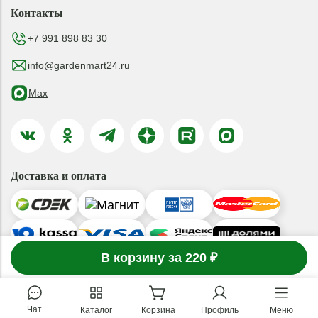
Контакты
+7 991 898 83 30
info@gardenmart24.ru
Max
Доставка и оплата
-
1
В корзину за 220 ₽
товар
в корзине
+
© 2019-2026 ООО «ГАРДЕНМАРТ24»
Чат
Каталог
Корзина
Профиль
Меню