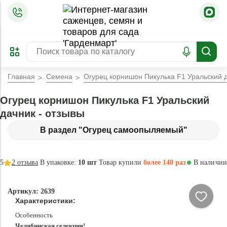
=
ОФОРМИТЬ
ЗАБРОНИРОВАТЬ
ПРЕДЗАКАЗ
ЛУЧШЕЕ
Главная
Семена
Огурец корнишон Пикулька F1 Уральский 
Огурец корнишон Пикулька F1 Уральский
дачник - отзывы
В раздел "Огурец самоопыляемый"
5
2
отзыва
В упаковке:
10 шт
Товар купили
более 140 раз
В наличии
Артикул: 2639
Характеристики:
Особенность
Челябинская селекция!