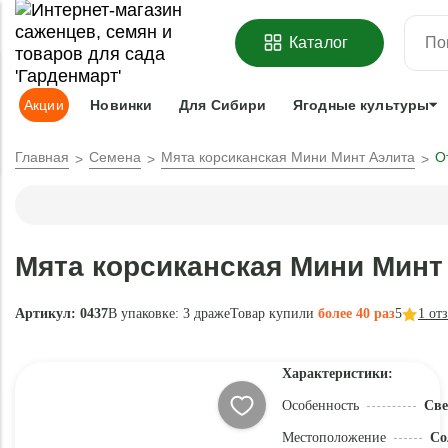
ОФОРМИТЬ
ПРЕДЗАКАЗ
=
З
Каталог
Адрес доставки:
Москва
Доставка и оплата
Гарантии
Под
Акции
Новинки
Для Сибири
Ягодные культуры
Главная
Семена
Мята корсиканская Мини Минт Аэлита
О
Мята корсиканская Мини Минт
Артикул: 0437
В упаковке:
3 драже
Товар купили
более 40 раз
5
1
от
Характеристики:
Особенность
Све
Местоположение
Со