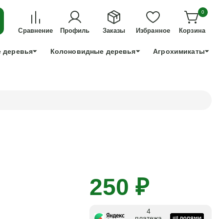
ДЛЯ ТЕХ, КТО УСПЕЕТ!
0
+7 991 898 83 30
Сравнение
Профиль
Заказы
Избранное
Корзина
 деревья
Колоновидные деревья
Агрохимикаты
250 ₽
4
платежа