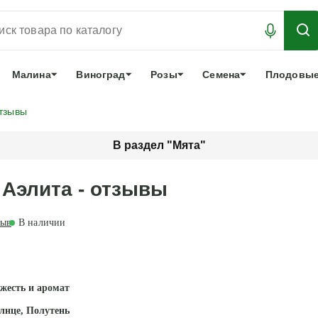
АБРОНИРОВАТЬ
ЛУЧШЕЕ
арочный сертификат
О нас
Еще
Малина
Виноград
Розы
Семена
Плодовые
тзывы
В раздел "Мята"
 Аэлита - отзывы
зыв
В наличии
жесть и аромат
лнце, Полутень