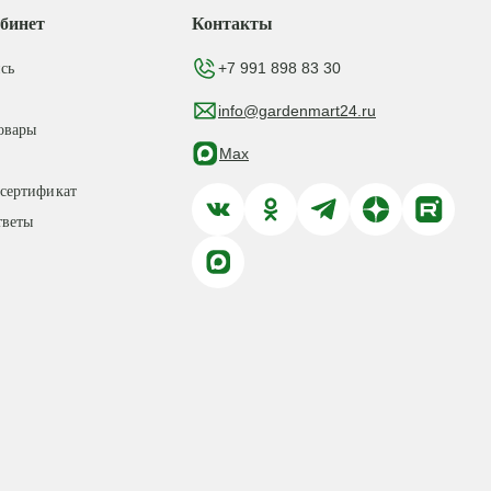
бинет
Контакты
+7 991 898 83 30
сь
info@gardenmart24.ru
овары
Max
сертификат
тветы