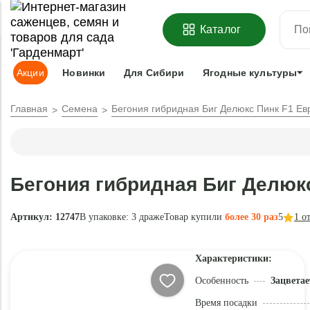
ОФОРМИТЬ
ПРЕДЗАКАЗ
=
З
Каталог
Адрес доставки:
Москва
Доставка и оплата
Гарантии
Под
Акции
Новинки
Для Сибири
Ягодные культуры
Главная
Семена
Бегония гибридная Биг Делюкс Пинк F1 Е
Бегония гибридная Биг Делюк
Артикул: 12747
В упаковке:
3 драже
Товар купили
более 30 раз
5
1
от
Характеристики:
Особенность
Зацветае
Время посадки