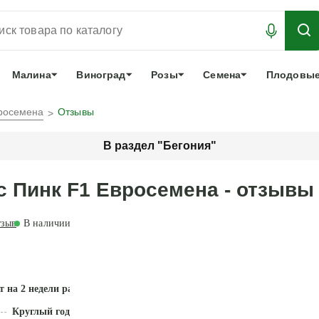
АБРОНИРОВАТЬ
ЛУЧШЕЕ
арочный сертификат
О нас
Еще
Малина
Виноград
Розы
Семена
Плодовые
вросемена
Отзывы
В раздел "Бегония"
с Пинк F1 Евросемена - отзывы
зыв
В наличии
т на 2 недели раньше
Круглый год