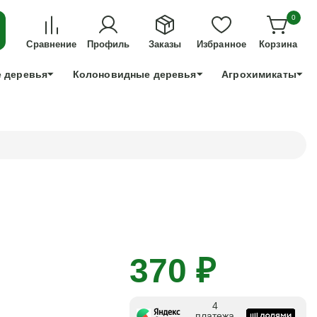
ДЛЯ ТЕХ, КТО УСПЕЕТ!
0
+7 991 898 83 30
Сравнение
Профиль
Заказы
Избранное
Корзина
 деревья
Колоновидные деревья
Агрохимикаты
370 ₽
4
платежа