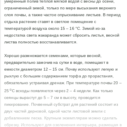
умеренный полив теплой мягкой водой с весны до осени,
ограниченный зимой, только по мере высыхания верхнего
слоя почвы, а также частое опрыскивание листьев. В период
отдыха растение ставят в светлое помещение с
температурой воздуха около 15 – 16 °С. Зимой из-за
недостатка света жакаранда может сбросить листья, весной
листва полностью восстанавливается.
Хорошо размножается семенами, которые весной,
предварительно замочив на сутки в воде, помещают в
емкости диаметром 12 – 15 см. Почву используют легкую и
рыхлую с большим содержанием торфа до прорастания,
обязательно устраивая дренаж. При температуре почвы 20 –
о
25
С всходы появляются через 2 – 4 недели. Как только
сеянцы вырастут до 5 – 7 см в высоту, проводится
пикирование. Почвенный субстрат для растений состоит из
двух частей дерновой, одной части листовой земли с
добавлением песка. Крупным экземплярам можно сделать
обрезку. Используют для озеленения интерьера, размещая в