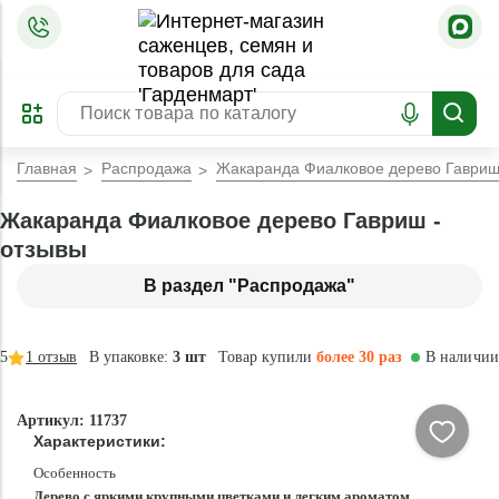
=
ОФОРМИТЬ
ЗАБРОНИРОВАТЬ
ПРЕДЗАКАЗ
ЛУЧШЕЕ
Главная
Распродажа
Жакаранда Фиалковое дерево Гаври
Жакаранда Фиалковое дерево Гавриш -
отзывы
В раздел "Распродажа"
5
1
отзыв
В упаковке:
3 шт
Товар купили
более 30 раз
В наличии
-
Артикул: 11737
70
Характеристики:
%
Особенность
Дерево с яркими крупными цветками и легким ароматом