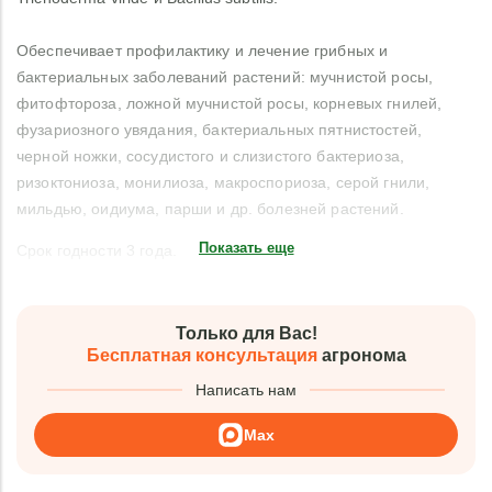
Обеспечивает профилактику и лечение грибных и
бактериальных заболеваний растений: мучнистой росы,
фитофтороза, ложной мучнистой росы, корневых гнилей,
фузариозного увядания, бактериальных пятнистостей,
черной ножки, сосудистого и слизистого бактериоза,
ризоктониоза, монилиоза, макроспориоза, серой гнили,
мильдью, оидиума, парши и др. болезней растений.
Показать еще
Срок годности 3 года.
Только для Вас!
Бесплатная консультация
агронома
Написать нам
Max