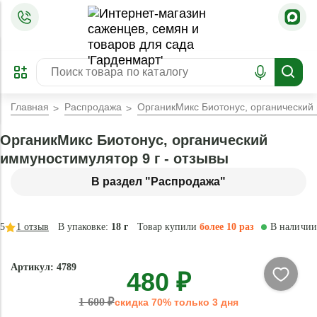
=
ОФОРМИТЬ
ЗАБРОНИРОВАТЬ
ПРЕДЗАКАЗ
ЛУЧШЕЕ
Главная
Распродажа
ОрганикМикс Биотонус, органический
ОрганикМикс Биотонус, органический
иммуностимулятор 9 г - отзывы
В раздел "Распродажа"
5
1
отзыв
В упаковке:
18 г
Товар купили
более 10 раз
В наличии
- 70 %
Артикул: 4789
480 ₽
Натурально
1 600 ₽
скидка 70% только 3 дня