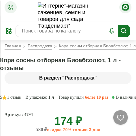
=
ОФОРМИТЬ
ЗАБРОНИРОВАТЬ
ПРЕДЗАКАЗ
ЛУЧШЕЕ
Главная
Распродажа
Кора сосны отборная Биоабсолют, 1 л
Кора сосны отборная Биоабсолют, 1 л -
отзывы
В раздел "Распродажа"
5
1
отзыв
В упаковке:
1 л
Товар купили
более 10 раз
В наличии
- 70 %
Артикул: 4794
174 ₽
Натурально
580 ₽
скидка 70% только 3 дня