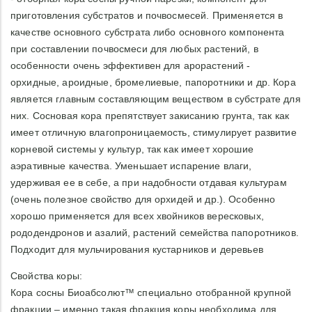
приготовления субстратов и почвосмесей. Применяется в
качестве основного субстрата либо основного компонента
при составлении почвосмеси для любых растений, в
особенности очень эффективен для арорастений -
орхидные, ароидные, бромелиевые, папоротники и др. Кора
является главным составляющим веществом в субстрате для
них. Сосновая кора препятствует закисанию грунта, так как
имеет отличную влагопроницаемость, стимулирует развитие
корневой системы у культур, так как имеет хорошие
аэративные качества. Уменьшает испарение влаги,
удерживая ее в себе, а при надобности отдавая культурам
(очень полезное свойство для орхидей и др.). Особенно
хорошо применяется для всех хвойников вересковых,
рододендронов и азалий, растений семейства папоротников.
Подходит для мульчирования кустарников и деревьев
Свойства коры:
Кора сосны Биоабсолют™ специально отобранной крупной
фракции – именно такая фракция коры необходима для