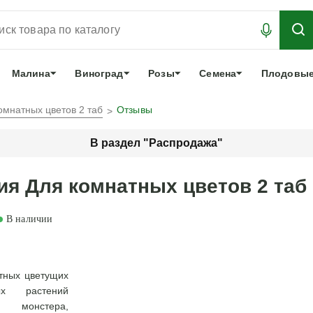
АБРОНИРОВАТЬ
ЛУЧШЕЕ
арочный сертификат
О нас
Еще
Малина
Виноград
Розы
Семена
Плодовые
омнатных цветов 2 таб
Отзывы
В раздел "Распродажа"
ия Для комнатных цветов 2 таб
В наличии
тных цветущих
ых растений
 монстера,