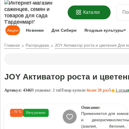
ОФОРМИТЬ
ПРЕДЗАКАЗ
=
З
Каталог
Адрес доставки:
Москва
Доставка и оплата
Гарантии
Под
Акции
Новинки
Для Сибири
Ягодные культуры
Главная
Распродажа
JOY Активатор роста и цветения Для к
JOY Активатор роста и цветен
Артикул: 4346
В упаковке:
2 таб
Товар купили
более 20 раз
5
1
отзыв
Описание:
- 70 %
Натурально
Применяется для комна
и декоративнолистн
(азалия, бегония,