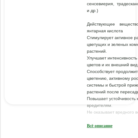
сенсевиерия, традескан
и др.)
Действующее веществ
янтарная кислота
Стимулирует активное р
цветущих и зеленых ком
растений.
Улучшает интенсивность
цветов и их внешний вид
Способствует продолжи
цветению, активному рос
системы и быстрой приж
растений после пересад
Повышает устойчивость 
вредителям.
Не оказывает вредного в
человека и окружающую 
Всё описание