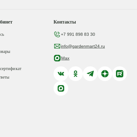
бинет
Контакты
+7 991 898 83 30
сь
info@gardenmart24.ru
овары
Max
сертификат
тветы