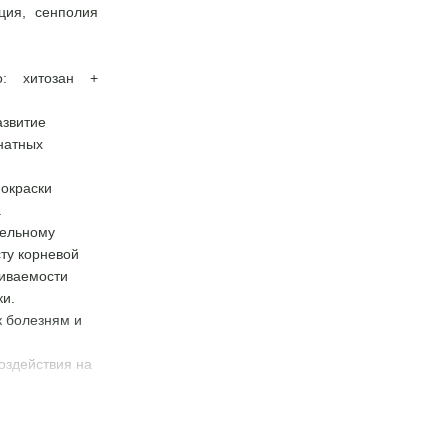
ция, сенполия
о: хитозан +
азвитие
натных
 окраски
.
тельному
ту корневой
иваемости
ки.
к болезням и
оздействия на
среду.