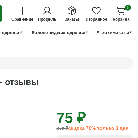
ДЛЯ ТЕХ, КТО УСПЕЕТ!
0
+7 991 898 83 30
Сравнение
Профиль
Заказы
Избранное
Корзина
 деревья
Колоновидные деревья
Агрохимикаты
 - отзывы
75 ₽
250 ₽
скидка 70% только 3 дня