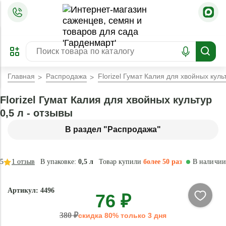
=
ОФОРМИТЬ
ЗАБРОНИРОВАТЬ
ПРЕДЗАКАЗ
ЛУЧШЕЕ
Главная
Распродажа
Florizel Гумат Калия для хвойных культ
Florizel Гумат Калия для хвойных культур
0,5 л - отзывы
В раздел "Распродажа"
5
1
отзыв
В упаковке:
0,5 л
Товар купили
более 50 раз
В наличии
-
Артикул: 4496
76 ₽
80
%
380 ₽
скидка 80% только 3 дня