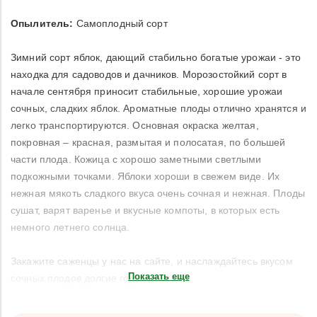
Опылитель:
Самоплодный сорт
Зимний сорт яблок, дающий стабильно богатые урожаи - это
находка для садоводов и дачников. Морозостойкий сорт в
начале сентября приносит стабильные, хорошие урожаи
сочных, сладких яблок. Ароматные плоды отлично хранятся и
легко транспортируются. Основная окраска желтая,
покровная – красная, размытая и полосатая, по большей
части плода. Кожица с хорошо заметными светлыми
подкожными точками. Яблоки хороши в свежем виде. Их
нежная мякоть сладкого вкуса очень сочная и нежная. Плоды
сушат, варят варенье и вкусные компоты, в которых есть
немного летнего солнца.
Закажите саженцы у нас на сайте, и наслаждайтесь вкусом
Показать еще
сочных плодов долгие годы.