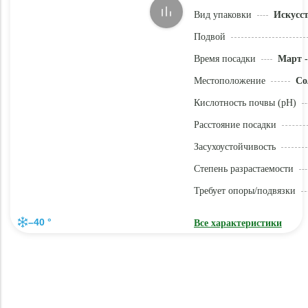
Вид упаковки
Искусс
Подвой
Время посадки
Март -
Местоположение
Со
Кислотность почвы (pH)
Расстояние посадки
Засухоустойчивость
Степень разрастаемости
Требует опоры/подвязки
–40 °
Все характеристики