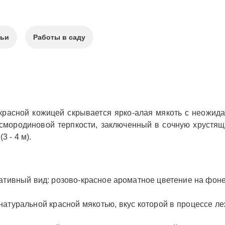
тьи
Работы в саду
-красной кожицей скрывается ярко-алая мякоть с неожид
смородиновой терпкости, заключенный в сочную хрустящу
3 - 4 м).
ативный вид: розово-красное ароматное цветение на фоне
натуральной красной мякотью, вкус которой в процессе ле