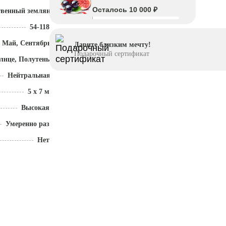
Осталось 10 000 ₽
твенный земляной ком
54-118
 Май, Сентябрь - Ноябрь
Дарите близким мечту!
Подарочный сертификат
лнце, Полутень
Нейтральная (5,5 - 7)
5 x 7 м
Высокая
Умеренно разрастается
Нет