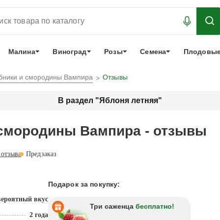
АБРОНИРОВАТЬ
ЛУЧШЕЕ
арочный сертификат
О нас
Еще
Малина
Виноград
Розы
Семена
Плодовые
убники и смородины Вампира
Отзывы
В раздел "Яблоня летняя"
 смородины Вампира - отзывы
отзыва
Предзаказ
Подарок за покупку:
ероятный вкус
Три саженца
бесплатно!
2 года