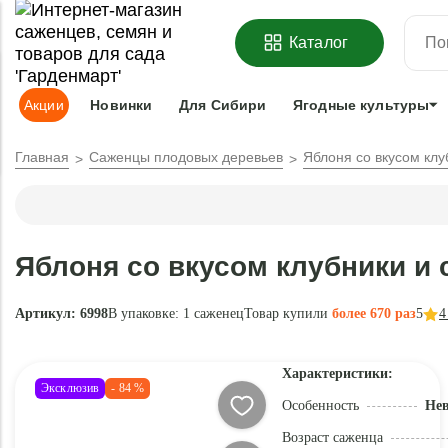
ОФОРМИТЬ
ПРЕДЗАКАЗ
=
З
Каталог
Адрес доставки:
Москва
Доставка и оплата
Гарантии
Под
Акции
Новинки
Для Сибири
Ягодные культуры
Главная
Саженцы плодовых деревьев
Яблоня со вкусом кл
Яблоня со вкусом клубники и
Артикул: 6998
В упаковке:
1 саженец
Товар купили
более 670 раз
5
4
Характеристики:
Эксклюзив
- 84 %
Особенность
Нев
Возраст саженца