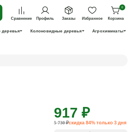
ДЛЯ ТЕХ, КТО УСПЕЕТ!
0
+7 991 898 83 30
Сравнение
Профиль
Заказы
Избранное
Корзина
 деревья
Колоновидные деревья
Агрохимикаты
917 ₽
5 730 ₽
скидка 84% только 3 дня