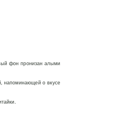
овый фон пронизан алыми
й, напоминающей о вкусе
итайки.