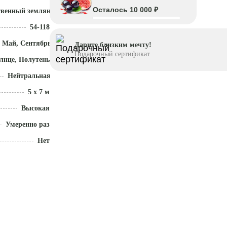
Осталось 10 000 ₽
твенный земляной ком
54-118
 Май, Сентябрь - Ноябрь
Дарите близким мечту!
Подарочный сертификат
лнце, Полутень
Нейтральная (5,5 - 7)
5 x 7 м
Высокая
Умеренно разрастается
Нет