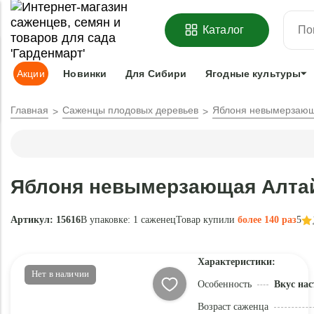
ОФОРМИТЬ
ПРЕДЗАКАЗ
=
З
Каталог
Адрес доставки:
Москва
Доставка и оплата
Гарантии
Под
Акции
Новинки
Для Сибири
Ягодные культуры
Главная
Саженцы плодовых деревьев
Яблоня невымерзающ
Яблоня невымерзающая Алтай
Артикул: 15616
В упаковке:
1 саженец
Товар купили
более 140 раз
5
Характеристики:
Нет в наличии
Особенность
Вкус нас
Возраст саженца