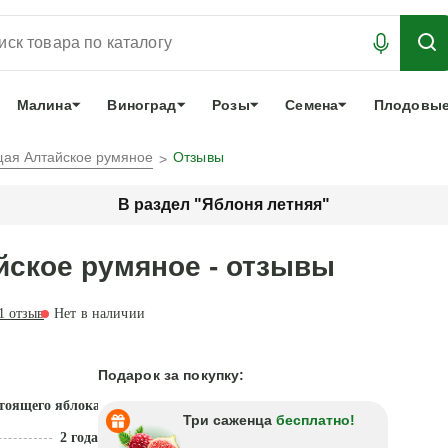
АБРОНИРОВАТЬ
ЛУЧШЕЕ
арочный сертификат
О нас
Еще
Малина
Виноград
Розы
Семена
Плодовые
ая Алтайское румяное
Отзывы
В раздел "Яблоня летняя"
ское румяное - отзывы
1
отзыв
Нет в наличии
Подарок за покупку:
тоящего яблока
Три саженца
бесплатно!
2 года