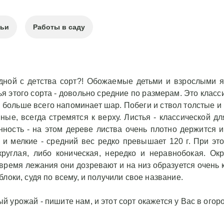
тьи
Работы в саду
ной с детства сорт?! Обожаемые детьми и взрослыми я
 этого сорта - довольно средние по размерам. Это класси
 больше всего напоминает шар. Побеги и ствол толстые и
ные, всегда стремятся к верху. Листья - классической д
ность - на этом дереве листва очень плотно держится и
 и мелкие - средний вес редко превышает 120 г. При эт
углая, либо коническая, нередко и неравнобокая. Окр
время лежания они дозревают и на низ образуется очень 
локи, судя по всему, и получили свое название.
урожай - пишите нам, и этот сорт окажется у Вас в огор