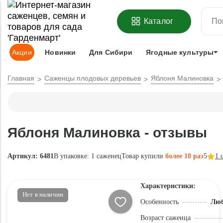
ОФОРМИТЬ
ПРЕДЗАКАЗ
=
З
Каталог
Адрес доставки:
Москва
Доставка и оплата
Гарантии
Под
Акции
Новинки
Для Сибири
Ягодные культуры
Главная
Саженцы плодовых деревьев
Яблоня Малиновка
Яблоня Малиновка - отзывы
Артикул: 6481
В упаковке:
1 саженец
Товар купили
более 10 раз
5
1
о
Характеристики:
Нет в наличии
Особенность
Люб
Возраст саженца