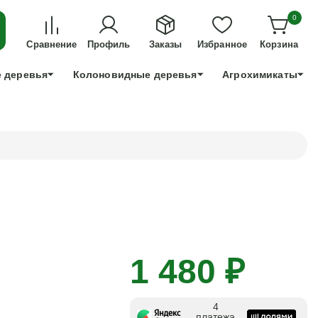
ДЛЯ ТЕХ, КТО УСПЕЕТ!
0
+7 991 898 83 30
Сравнение
Профиль
Заказы
Избранное
Корзина
 деревья
Колоновидные деревья
Агрохимикаты
1 480 ₽
4
платежа