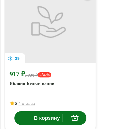
–39 °
917 ₽
- 84 %
5 730 ₽
Яблоня Белый налив
5
4 отзыва
В корзину