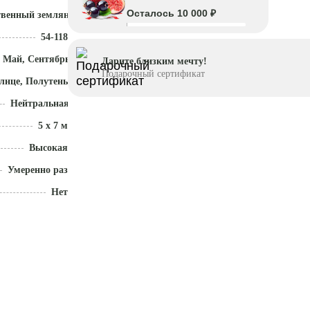
Осталось 10 000 ₽
твенный земляной ком
54-118
 Май, Сентябрь - Ноябрь
Дарите близким мечту!
Подарочный сертификат
лнце, Полутень
Нейтральная (5,5 - 7)
5 x 7 м
Высокая
Умеренно разрастается
Нет