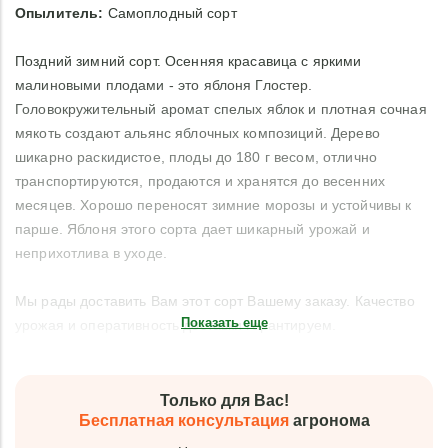
Опылитель:
Самоплодный сорт
Поздний зимний сорт. Осенняя красавица с яркими
малиновыми плодами - это яблоня Глостер.
Головокружительный аромат спелых яблок и плотная сочная
мякоть создают альянс яблочных композиций. Дерево
шикарно раскидистое, плоды до 180 г весом, отлично
транспортируются, продаются и хранятся до весенних
месяцев. Хорошо переносят зимние морозы и устойчивы к
парше. Яблоня этого сорта дает шикарный урожай и
неприхотлива в уходе.
Мы рады доставить Вам этот сорт Вашему заказу. Качество
Показать еще
урожая и оперативность доставки гарантируем.
Только для Вас!
Бесплатная консультация
агронома