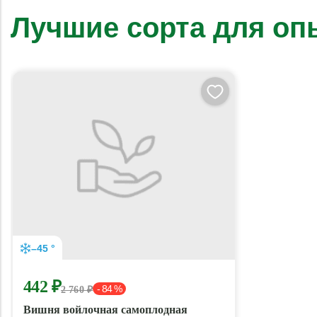
Лучшие сорта для о
–45 °
442 ₽
- 84 %
2 760 ₽
Вишня войлочная самоплодная