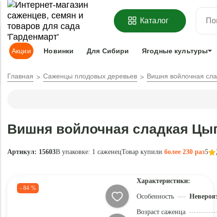
ОФОРМИТЬ
ПРЕДЗАКАЗ
=
З
Каталог
Адрес доставки:
Москва
Доставка и оплата
Гарантии
Под
Акции
Новинки
Для Сибири
Ягодные культуры
Главная
Саженцы плодовых деревьев
Вишня войлочная сла
Вишня войлочная сладкая Цыг
Артикул: 15603
В упаковке:
1 саженец
Товар купили
более 230 раз
5
Характеристики:
- 84 %
Особенность
Невероят
Возраст саженца