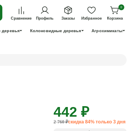
ДЛЯ ТЕХ, КТО УСПЕЕТ!
0
+7 991 898 83 30
Сравнение
Профиль
Заказы
Избранное
Корзина
 деревья
Колоновидные деревья
Агрохимикаты
442 ₽
2 760 ₽
скидка 84% только 3 дня