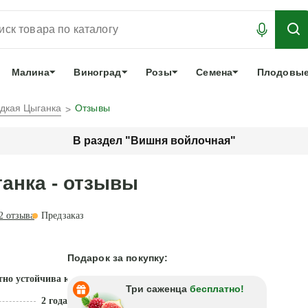
АБРОНИРОВАТЬ
ЛУЧШЕЕ
арочный сертификат
О нас
Еще
Малина
Виноград
Розы
Семена
Плодовые
дкая Цыганка
Отзывы
В раздел "Вишня войлочная"
анка - отзывы
2
отзыва
Предзаказ
Подарок за покупку:
но устойчива к засухе
Три саженца
бесплатно!
2 года