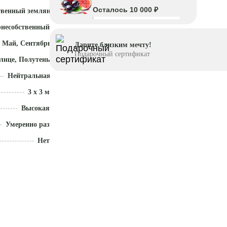
Осталось 10 000 ₽
твенный земляной ком
рнесобственный
 Май, Сентябрь - Ноябрь
Дарите близким мечту!
Подарочный сертификат
лнце, Полутень
Нейтральная (5,5 - 7)
3 x 3 м
Высокая
Умеренно разрастается
Нет