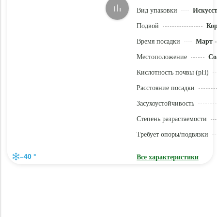
Вид упаковки
Искусс
Подвой
Ко
Время посадки
Март -
Местоположение
Со
Кислотность почвы (pH)
Расстояние посадки
Засухоустойчивость
Степень разрастаемости
Требует опоры/подвязки
–40 °
Все характеристики