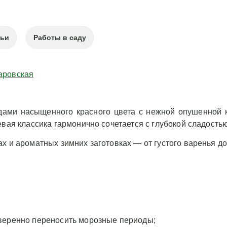
тьи
Работы в саду
аровская
одами насыщенного красного цвета с нежной опушенной 
евая классика гармонично сочетается с глубокой сладость
х и ароматных зимних заготовках — от густого варенья до
уверенно переносить морозные периоды;