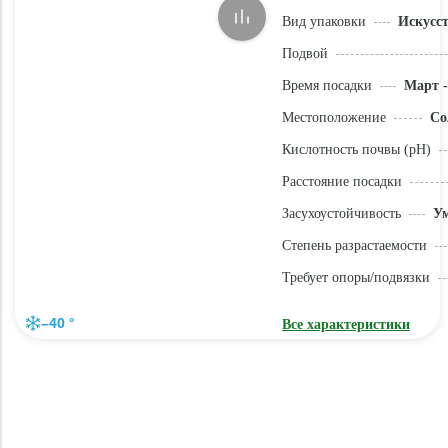
Вид упаковки
Искусс
Подвой
Время посадки
Март -
Местоположение
Со
Кислотность почвы (pH)
Расстояние посадки
Засухоустойчивость
У
Степень разрастаемости
Требует опоры/подвязки
–40 °
Все характеристики