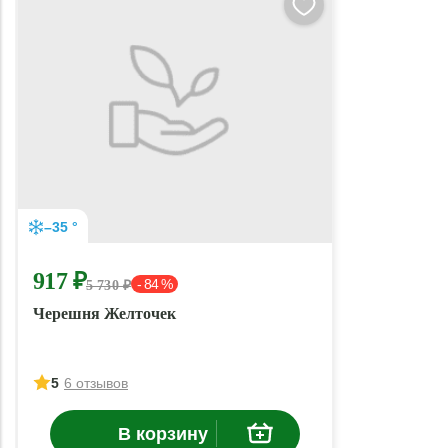
–35 °
917 ₽
- 84 %
5 730 ₽
Черешня Желточек
5
6 отзывов
В корзину