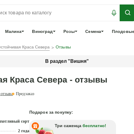
АБРОНИРОВАТЬ
ЛУЧШЕЕ
арочный сертификат
О нас
Еще
Малина
Виноград
Розы
Семена
Плодовые
устойчивая Краса Севера
Отзывы
В раздел "Вишня"
ая Краса Севера - отзывы
отзыва
Предзаказ
Подарок за покупку:
хотливый сорт
Три саженца
бесплатно!
2 года