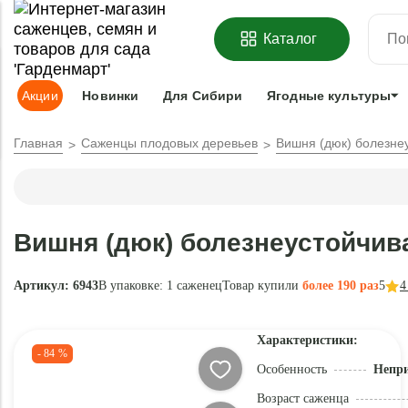
ОФОРМИТЬ
ПРЕДЗАКАЗ
=
З
Каталог
Адрес доставки:
Москва
Доставка и оплата
Гарантии
Под
Акции
Новинки
Для Сибири
Ягодные культуры
Главная
Саженцы плодовых деревьев
Вишня (дюк) болезне
Вишня (дюк) болезнеустойчив
Артикул: 6943
В упаковке:
1 саженец
Товар купили
более 190 раз
5
4
Характеристики:
- 84 %
Особенность
Непри
Возраст саженца