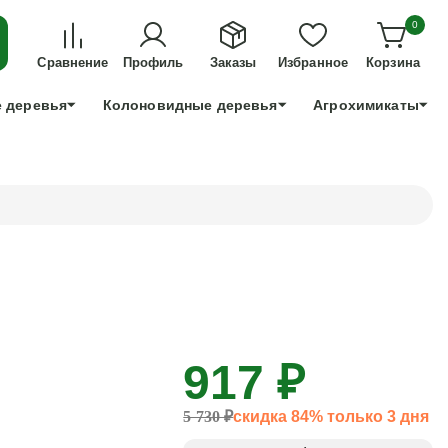
ДЛЯ ТЕХ, КТО УСПЕЕТ!
0
+7 991 898 83 30
Сравнение
Профиль
Заказы
Избранное
Корзина
 деревья
Колоновидные деревья
Агрохимикаты
917 ₽
5 730 ₽
скидка 84% только 3 дня