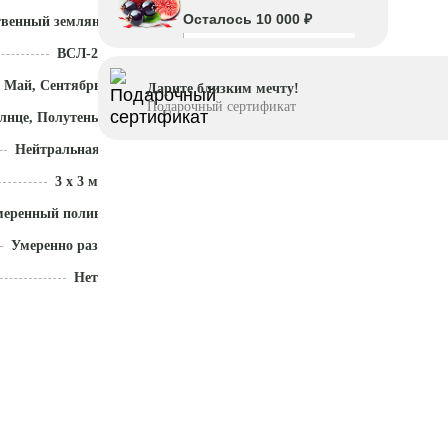
Осталось 10 000 ₽
твенный земляной ком
ВСЛ-2
 Май, Сентябрь - Ноябрь
Дарите близким мечту!
Подарочный сертификат
лнце, Полутень
Нейтральная (5,5 - 7)
3 x 3 м
меренный полив
Умеренно разрастается
Нет