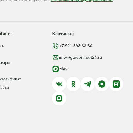
бинет
Контакты
+7 991 898 83 30
сь
info@gardenmart24.ru
овары
Max
сертификат
тветы