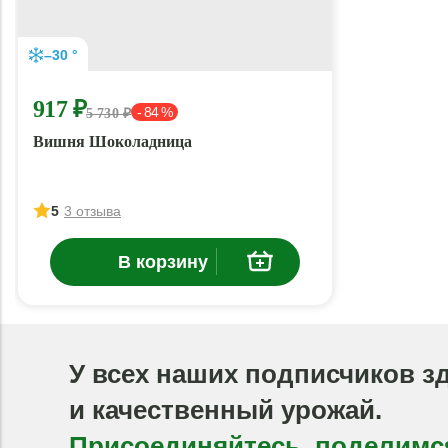
–30 °
917 ₽
- 84 %
5 730 ₽
Вишня Шоколадница
5
3 отзыва
В корзину
У всех наших подписчиков з
и качественный урожай.
Присоединяйтесь, поделимс