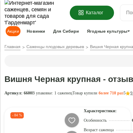
ОФОРМИТЬ
ПРЕДЗАКАЗ
=
З
Каталог
Адрес доставки:
Москва
Доставка и оплата
Гарантии
Под
Акции
Новинки
Для Сибири
Ягодные культуры
Главная
Саженцы плодовых деревьев
Вишня Черная крупн
Вишня Черная крупная - отзы
Артикул: 6600
В упаковке:
1 саженец
Товар купили
более 710 раз
5
9
Характеристики:
- 84 %
Особенность
Возраст саженца