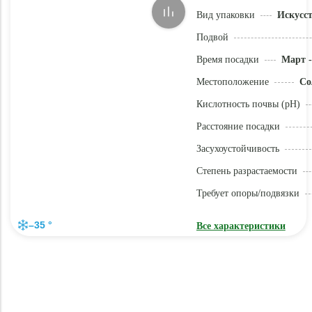
Вид упаковки
Искусс
Подвой
Время посадки
Март -
Местоположение
Со
Кислотность почвы (pH)
Расстояние посадки
Засухоустойчивость
Степень разрастаемости
Требует опоры/подвязки
–35 °
Все характеристики