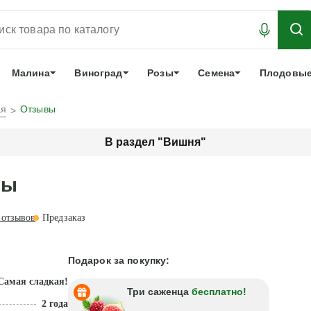
АБРОНИРОВАТЬ
ЛУЧШЕЕ
арочный сертификат
О нас
Еще
Малина
Виноград
Розы
Семена
Плодовые
ая
Отзывы
В раздел "Вишня"
вы
отзывов
Предзаказ
Подарок за покупку:
Самая сладкая!
Три саженца
бесплатно!
2 года