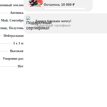
Осталось 10 000 ₽
твенный земляной ком
Антипка
 Май, Сентябрь - Октябрь
Дарите близким мечту!
Подарочный сертификат
лнце, Полутень
Нейтральная (5,5 - 7)
3 x 3 м
Высокая
Умеренно разрастается
Нет