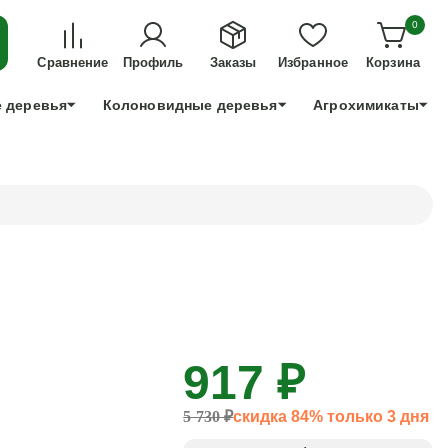
ДЛЯ ТЕХ, КТО УСПЕЕТ!
0
+7 991 898 83 30
Сравнение
Профиль
Заказы
Избранное
Корзина
 деревья
Колоновидные деревья
Агрохимикаты
917 ₽
5 730 ₽
скидка 84% только 3 дня