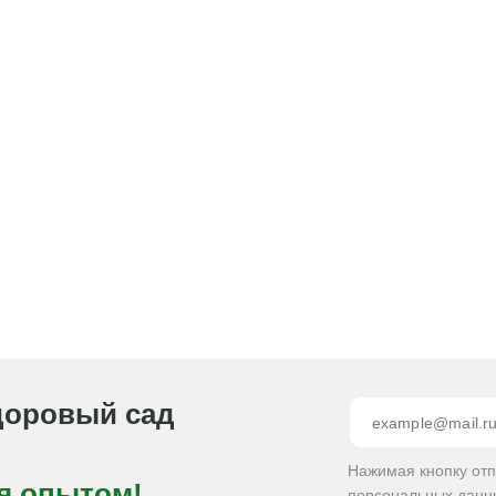
доровый сад
Нажимая кнопку от
я опытом!
персональных данн