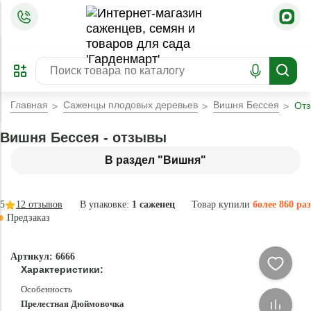
=
ОФОРМИТЬ
ЗАБРОНИРОВАТЬ
ПРЕДЗАКАЗ
ЛУЧШЕЕ
Главная
Саженцы плодовых деревьев
Вишня Бессея
От
Вишня Бессея - отзывы
В раздел "Вишня"
5
12
отзывов
В упаковке:
1 саженец
Товар купили
более 860 раз
Предзаказ
–45 °
-
Артикул: 6666
84
Характеристики:
%
Особенность
Прелестная Дюймовочка