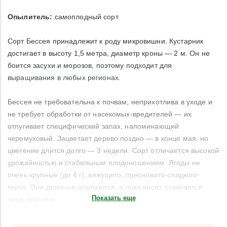
Опылитель:
самоплодный сорт
Сорт Бессея принадлежит к роду микровишни. Кустарник
достигает в высоту 1,5 метра, диаметр кроны — 2 м. Он не
боится засухи и морозов, поэтому подходит для
выращивания в любых регионах.
Бессея не требовательна к почвам, неприхотлива в уходе и
не требует обработки от насекомых-вредителей — их
отпугивает специфический запах, напоминающий
черемуховый. Зацветает дерево поздно — в конце мая, но
цветение длится долго — 3 недели. Сорт отличается высокой
урожайностью и стабильным плодоношением. Ягоды не
очень крупные (до 4 г), вяжущего, пресновато-сладкого
вкуса. Они долго не осыпаются, а пока висят, становятся
Показать еще
лишь вкуснее.