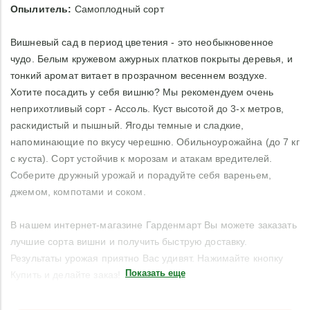
Опылитель:
Самоплодный сорт
Вишневый сад в период цветения - это необыкновенное
чудо. Белым кружевом ажурных платков покрыты деревья, и
тонкий аромат витает в прозрачном весеннем воздухе.
Хотите посадить у себя вишню? Мы рекомендуем очень
неприхотливый сорт - Ассоль. Куст высотой до 3-х метров,
раскидистый и пышный. Ягоды темные и сладкие,
напоминающие по вкусу черешню. Обильноурожайна (до 7 кг
с куста). Сорт устойчив к морозам и атакам вредителей.
Соберите дружный урожай и порадуйте себя вареньем,
джемом, компотами и соком.
В нашем интернет-магазине Гарденмарт Вы можете заказать
лучшие сорта вишни и получить быструю доставку.
Результаты урожая приятно Вас удивят. Нажимайте кнопку
Показать еще
Купить и делайте заказ!