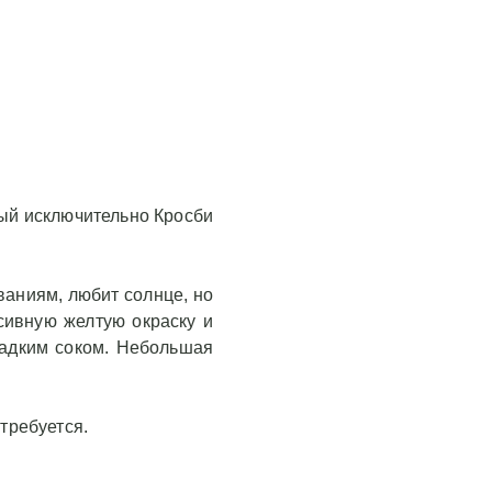
ный исключительно Кросби
ваниям, любит солнце, но
сивную желтую окраску и
ладким соком. Небольшая
требуется.