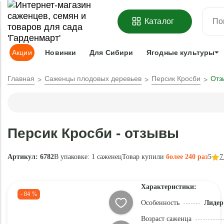
ОФОРМИТЬ
ПРЕДЗАКАЗ
=
З
Каталог
Адрес доставки:
Москва
Доставка и оплата
Гарантии
Под
Акции
Новинки
Для Сибири
Ягодные культуры
Главная
Саженцы плодовых деревьев
Персик Кросби
Отз
Персик Кросби - отзывы
Артикул: 6782
В упаковке:
1 саженец
Товар купили
более 240 раз
5
7
Характеристики:
- 84 %
Особенность
Лидер
Возраст саженца