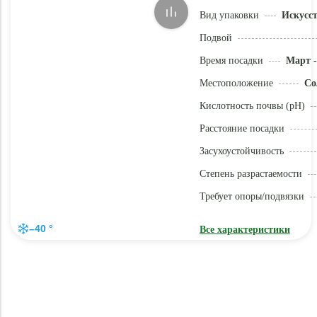
Вид упаковки
Искусс
Подвой
Время посадки
Март -
Местоположение
Со
Кислотность почвы (pH)
Расстояние посадки
Засухоустойчивость
Степень разрастаемости
Требует опоры/подвязки
–40 °
Все характеристики