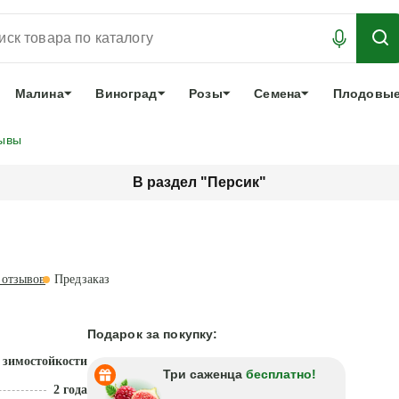
АБРОНИРОВАТЬ
ЛУЧШЕЕ
арочный сертификат
О нас
Еще
Малина
Виноград
Розы
Семена
Плодовые
ывы
В раздел "Персик"
отзывов
Предзаказ
Подарок за покупку:
 зимостойкости
Три саженца
бесплатно!
2 года