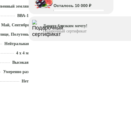
Осталось 10 000 ₽
твенный земляной ком
ВВА-1
 Май, Сентябрь - Октябрь
Дарите близким мечту!
Подарочный сертификат
лнце, Полутень
Нейтральная (5,5 - 7)
4 x 4 м
Высокая
Умеренно разрастается
Нет