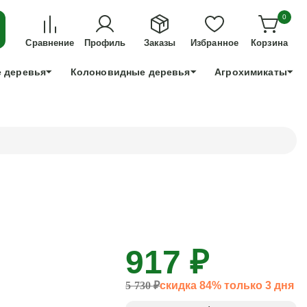
ДЛЯ ТЕХ, КТО УСПЕЕТ!
0
+7 991 898 83 30
Сравнение
Профиль
Заказы
Избранное
Корзина
 деревья
Колоновидные деревья
Агрохимикаты
917 ₽
5 730 ₽
скидка 84% только 3 дня