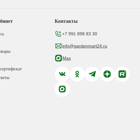
бинет
Контакты
+7 991 898 83 30
сь
info@gardenmart24.ru
овары
Max
сертификат
тветы