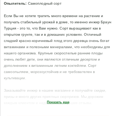
Опылитель:
Самоплодный сорт
Если Вы не хотите тратить много времени на растение и
получать стабильный урожай в доме, то именно инжир Браун
Турция - это то, что Вам нужно. Сорт выращивают как в
открытом грунте, так и в домашних условиях. Отличный
сладкий красно-коричневый плод этого деревца очень богат
витаминами и полезными минералами, что необходимы для
нашего организма. Крупные скороспелые ранние плоды
очень любят дети, они являются отличным десертом и
дополнением к витаминным летним коктейлям. Сорт
самоопыляем, морозоустойчив и не требователен в
культивации.
Заказывайте инжир в нашем магазине и получайте скидки,
призы и много других приятных сюрпризов. Мы дорожим
Показать еще
каждым клиентом и надеемся на хорошие отзывы.