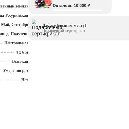
Осталось 10 000 ₽
твенный земляной ком
ша Уссурийская
 Май, Сентябрь - Октябрь
Дарите близким мечту!
Подарочный сертификат
лнце, Полутень
Нейтральная (5,5 - 7)
4 x 6 м
Высокая
Умеренно разрастается
Нет