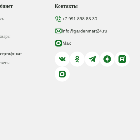
бинет
Контакты
+7 991 898 83 30
сь
info@gardenmart24.ru
овары
Max
сертификат
тветы