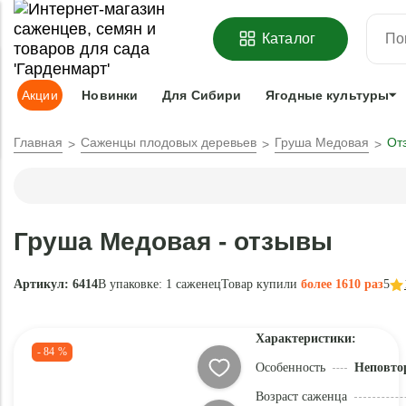
ОФОРМИТЬ
ПРЕДЗАКАЗ
=
З
Каталог
Адрес доставки:
Москва
Доставка и оплата
Гарантии
Под
Акции
Новинки
Для Сибири
Ягодные культуры
Главная
Саженцы плодовых деревьев
Груша Медовая
От
Груша Медовая - отзывы
Артикул: 6414
В упаковке:
1 саженец
Товар купили
более 1610 раз
5
Характеристики:
- 84 %
Особенность
Неповто
Возраст саженца