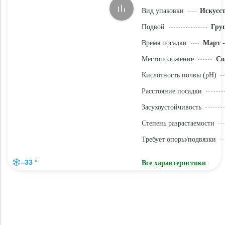
Вид упаковки
Искусс
Подвой
Гру
Время посадки
Март -
Местоположение
Со
Кислотность почвы (pH)
Расстояние посадки
Засухоустойчивость
Степень разрастаемости
Требует опоры/подвязки
–33 °
Все характеристики