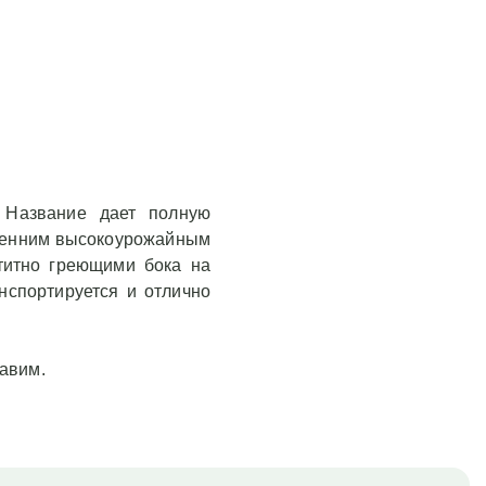
. Название дает полную
 осенним высокоурожайным
титно греющими бока на
нспортируется и отлично
тавим.