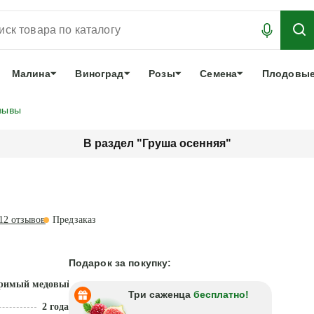
АБРОНИРОВАТЬ
ЛУЧШЕЕ
арочный сертификат
О нас
Еще
Малина
Виноград
Розы
Семена
Плодовые
зывы
В раздел "Груша осенняя"
12
отзывов
Предзаказ
Подарок за покупку:
римый медовый вкус
Три саженца
бесплатно!
2 года