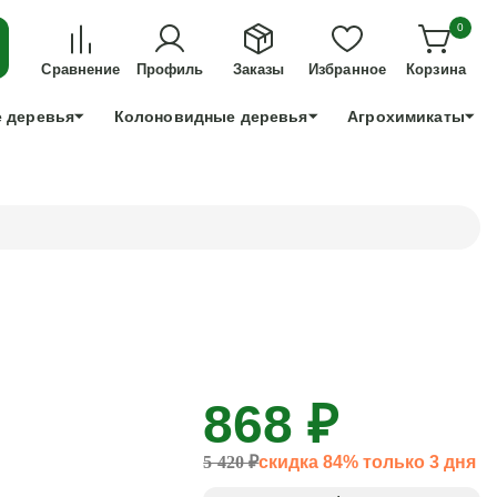
ДЛЯ ТЕХ, КТО УСПЕЕТ!
0
+7 991 898 83 30
Сравнение
Профиль
Заказы
Избранное
Корзина
 деревья
Колоновидные деревья
Агрохимикаты
868 ₽
5 420 ₽
скидка 84% только 3 дня