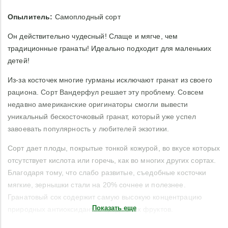
Опылитель:
Самоплодный сорт
Он действительно чудесный! Слаще и мягче, чем
традиционные гранаты! Идеально подходит для маленьких
детей!
Из-за косточек многие гурманы исключают гранат из своего
рациона. Сорт Вандерфул решает эту проблему. Совсем
недавно американские оригинаторы смогли вывести
уникальный бескосточковый гранат, который уже успел
завоевать популярность у любителей экзотики.
Сорт дает плоды, покрытые тонкой кожурой, во вкусе которых
отсутствует кислота или горечь, как во многих других сортах.
Благодаря тому, что слабо развитые, съедобные косточки
мягкие, зернышки стали на 20% сочнее и полезнее.
Гранатовый сок содержит самую высокую концентрацию
Показать еще
природных антиоксидантов среди всех фруктов.