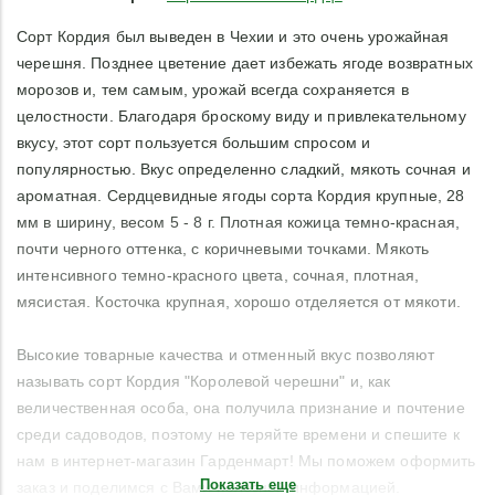
Сорт Кордия был выведен в Чехии и это очень урожайная
черешня. Позднее цветение дает избежать ягоде возвратных
морозов и, тем самым, урожай всегда сохраняется в
целостности. Благодаря броскому виду и привлекательному
вкусу, этот сорт пользуется большим спросом и
популярностью. Вкус определенно сладкий, мякоть сочная и
ароматная. Сердцевидные ягоды сорта Кордия крупные, 28
мм в ширину, весом 5 - 8 г. Плотная кожица темно-красная,
почти черного оттенка, с коричневыми точками. Мякоть
интенсивного темно-красного цвета, сочная, плотная,
мясистая. Косточка крупная, хорошо отделяется от мякоти.
Высокие товарные качества и отменный вкус позволяют
называть сорт Кордия "Королевой черешни" и, как
величественная особа, она получила признание и почтение
среди садоводов, поэтому не теряйте времени и спешите к
нам в интернет-магазин Гарденмарт! Мы поможем оформить
Показать еще
заказ и поделимся с Вами полезной информацией.