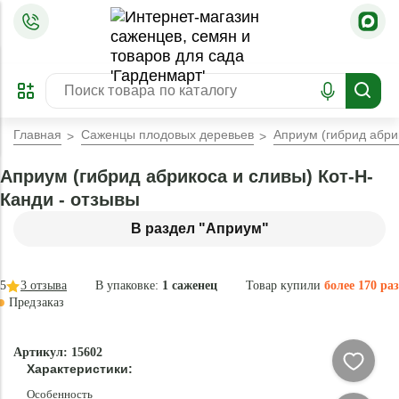
=
ОФОРМИТЬ
ЗАБРОНИРОВАТЬ
ПРЕДЗАКАЗ
ЛУЧШЕЕ
Главная
Саженцы плодовых деревьев
Априум (гибрид абри
Априум (гибрид абрикоса и сливы) Кот-Н-
Канди - отзывы
В раздел "Априум"
5
3
отзыва
В упаковке:
1 саженец
Товар купили
более 170 раз
Предзаказ
–35 °
-
Артикул: 15602
84
Характеристики:
%
Особенность