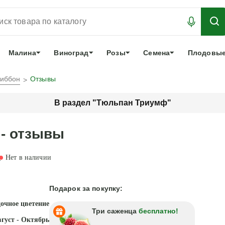
АБРОНИРОВАТЬ
ЛУЧШЕЕ
арочный сертификат
О нас
Еще
Малина
Виноград
Розы
Семена
Плодовые
иббон
Отзывы
В раздел "Тюльпан Триумф"
- отзывы
в
Нет в наличии
Подарок за покупку:
дочное цветение
Три саженца
бесплатно!
густ - Октябрь