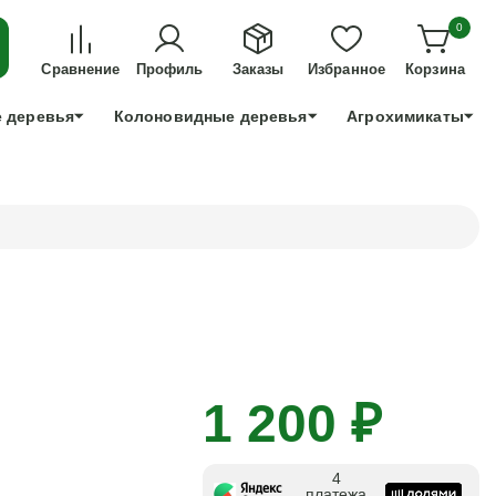
ДЛЯ ТЕХ, КТО УСПЕЕТ!
0
+7 991 898 83 30
Сравнение
Профиль
Заказы
Избранное
Корзина
 деревья
Колоновидные деревья
Агрохимикаты
1 200 ₽
4
платежа