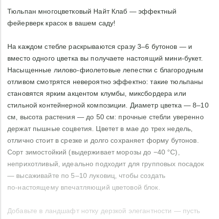
Тюльпан многоцветковый Найт Клаб — эффектный
фейерверк красок в вашем саду!
На каждом стебле раскрываются сразу 3–6 бутонов — и
вместо одного цветка вы получаете настоящий мини‑букет.
Насыщенные лилово‑фиолетовые лепестки с благородным
отливом смотрятся невероятно эффектно: такие тюльпаны
становятся ярким акцентом клумбы, миксбордера или
стильной контейнерной композиции. Диаметр цветка — 8–10
см, высота растения — до 50 см: прочные стебли уверенно
держат пышные соцветия. Цветет в мае до трех недель,
отлично стоит в срезке и долго сохраняет форму бутонов.
Сорт зимостойкий (выдерживает морозы до −40 °C),
неприхотливый, идеально подходит для групповых посадок
— высаживайте по 5–10 луковиц, чтобы создать
по‑настоящему впечатляющий цветовой блок.
Добавьте в ландшафт нотку дерзкой элегантности — пусть