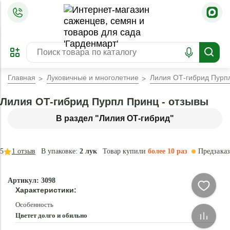
=
ОФОРМИТЬ
ЗАБРОНИРОВАТЬ
ПРЕДЗАКАЗ
ЛУЧШЕЕ
Главная
Луковичные и многолетние
Лилия ОТ-гибрид Пурп
Лилия ОТ-гибрид Пурпл Принц - отзывы
В раздел "Лилия ОТ-гибрид"
5
1
отзыв
В упаковке:
2 лук
Товар купили
более 10 раз
Предзаказ
–35 °
-
Артикул: 3098
70
Характеристики:
%
Особенность
Цветет долго и обильно