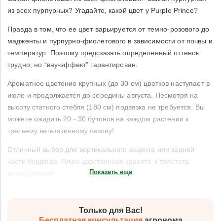
из всех пурпурных? Угадайте, какой цвет у Purple Prince?
Правда в том, что ее цвет варьируется от темно-розового до
мадженты и пурпурно-фиолетового в зависимости от почвы и
температур. Поэтому предсказать определенный оттенок
трудно, но “вау-эффект” гарантирован.
Ароматное цветение крупных (до 30 см) цветков наступает в
июле и продолжается до середины августа. Несмотря на
высоту статного стебля (180 см) подвязка не требуется. Вы
можете ожидать 20 - 30 бутонов на каждом растении к
третьему вегетативному сезону!
Отличный выбор для вертикального акцента или задней
части бордюра. Плюс царственная красота и простота
Показать еще
выращивания.
Только для Вас!
Бесплатная консультация
агронома