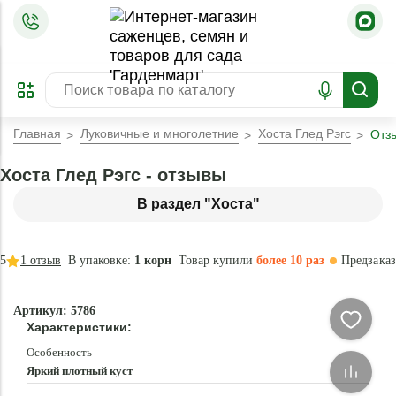
=
ОФОРМИТЬ
ЗАБРОНИРОВАТЬ
ПРЕДЗАКАЗ
ЛУЧШЕЕ
Главная
Луковичные и многолетние
Хоста Глед Рэгс
Отз
Хоста Глед Рэгс - отзывы
В раздел "Хоста"
5
1
отзыв
В упаковке:
1 корн
Товар купили
более 10 раз
Предзаказ
–40 °
- 60 %
Артикул: 5786
Новинка
Характеристики:
Особенность
Яркий плотный куст