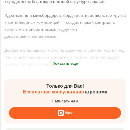
к вредителям благодаря плотной структуре листьев.
Идеально для миксбордеров, бордюров, приствольных кругов
и контейнерных композиций — создает яркий контраст с
хвойными, папоротниками и другими
декоративно‑лиственными.
Добавьте в ландшафт нотку праздничного сияния: пусть Глед
Рэгс станет тем самым солнечным пятном, которое радует
Показать еще
взгляд с весны до осени!
Только для Вас!
Бесплатная консультация
агронома
Написать нам
Max