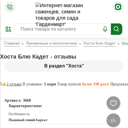
=
ОФОРМИТЬ
ЗАБРОНИРОВАТЬ
ПРЕДЗАКАЗ
ЛУЧШЕЕ
Главная
Луковичные и многолетние
Хоста Блю Кадет
От
Хоста Блю Кадет - отзывы
В раздел "Хоста"
5
2
отзыва
В упаковке:
1 корн
Товар купили
более 190 раз
Предзаказ
–35 °
-
Артикул: 3668
60
Характеристики:
%
Особенность
Пышный синий бархат