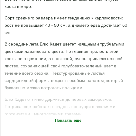
хоста в мире.
Сорт среднего размера имеет тенденцию к карликовости:
рост не превышает 40 - 50 см, а диаметр едва достигает 60
см.
В середине лета Блю Кадет цветет изящными трубчатыми
цветками лавандового цвета. Но главная прелесть этой
хосты не в цветении, а в пышной, очень привлекательной
листве, сохраняющей свой голубовато-зеленый цвет в
течение всего сезона. Текстурированные листья
сердцевидной формы покрыты особым налетом, который
буквально можно потрогать пальцами.
Блю Кадет отлично держится до первых заморозков.
Потрясающе работает в садовых попурри с азалиями,
гортензиями, многолетними травами.
Показать еще