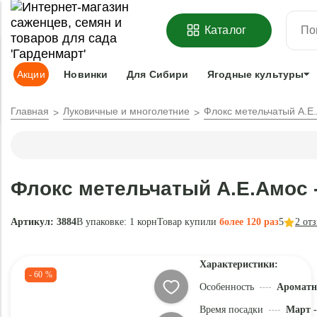
ОФОРМИТЬ
ПРЕДЗАКАЗ
=
З
Каталог
Адрес доставки:
Москва
Доставка и оплата
Гарантии
Под
Акции
Новинки
Для Сибири
Ягодные культуры
Главная
Луковичные и многолетние
Флокс метельчатый А.Е
Флокс метельчатый А.Е.Амос 
Артикул: 3884
В упаковке:
1 корн
Товар купили
более 120 раз
5
2
отз
Характеристики:
- 60 %
Особенность
Ароматн
Время посадки
Март -