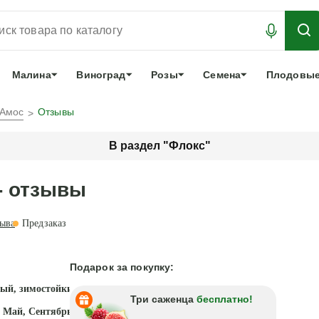
АБРОНИРОВАТЬ
ЛУЧШЕЕ
арочный сертификат
О нас
Еще
Малина
Виноград
Розы
Семена
Плодовые
.Амос
Отзывы
В раздел "Флокс"
- отзывы
ыва
Предзаказ
Подарок за покупку:
ый, зимостойкий, ярко-красный цветок!
Три саженца
бесплатно!
 Май, Сентябрь - Октябрь