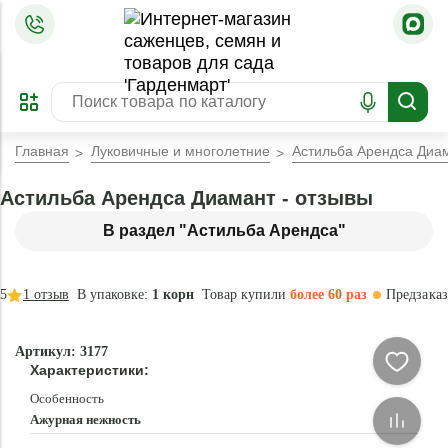
=
ОФОРМИТЬ
ЗАБРОНИРОВАТЬ
ПРЕДЗАКАЗ
ЛУЧШЕЕ
Главная
Луковичные и многолетние
Астильба Арендса Диа
Астильба Арендса Диамант - отзывы
В раздел "Астильба Арендса"
5
1
отзыв
В упаковке:
1 корн
Товар купили
более 60 раз
Предзаказ
-35 °
-
Артикул: 3177
60
Характеристики:
%
Особенность
Ажурная нежность