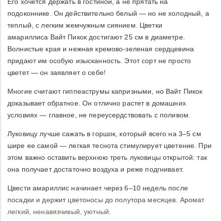
Его хочется держать в гостиной, а не прятать на
подоконнике. Он действительно белый — но не холодный, а
теплый, с легким жемчужным сиянием. Цветки
амариллиса Вайт Пикок достигают 25 см в диаметре.
Волнистые края и нежная кремово-зеленая сердцевина
придают им особую изысканность. Этот сорт не просто
цветет — он заявляет о себе!
Многие считают гиппеаструмы капризными, но Вайт Пикок
доказывает обратное. Он отлично растет в домашних
условиях — главное, не переусердствовать с поливом.
Луковицу лучше сажать в горшок, который всего на 3–5 см
шире ее самой — легкая теснота стимулирует цветение. При
этом важно оставить верхнюю треть луковицы открытой: так
она получает достаточно воздуха и реже подгнивает.
Цвести амариллис начинает через 6–10 недель после
посадки и держит цветоносы до полутора месяцев. Аромат
легкий, ненавязчивый, уютный.