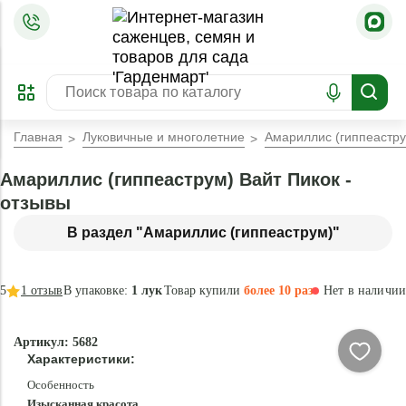
=
ОФОРМИТЬ
ЗАБРОНИРОВАТЬ
ПРЕДЗАКАЗ
ЛУЧШЕЕ
Главная
Луковичные и многолетние
Амариллис (гиппеастру
Амариллис (гиппеаструм) Вайт Пикок -
отзывы
В раздел "Амариллис (гиппеаструм)"
5
1
отзыв
В упаковке:
1 лук
Товар купили
более 10 раз
Нет в наличии
Нет в
Артикул: 5682
наличии
Характеристики:
Особенность
Изысканная красота