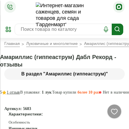
=
ОФОРМИТЬ
ЗАБРОНИРОВАТЬ
ПРЕДЗАКАЗ
ЛУЧШЕЕ
Главная
Луковичные и многолетние
Амариллис (гиппеастру
Амариллис (гиппеаструм) Дабл Рекорд -
отзывы
В раздел "Амариллис (гиппеаструм)"
5
1
отзыв
В упаковке:
1 лук
Товар купили
более 10 раз
Нет в наличии
Нет в
Артикул: 5683
наличии
Характеристики:
Особенность
Изящные цветки