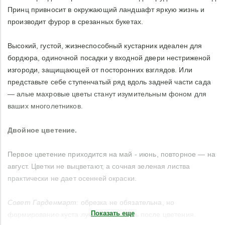
Принц привносит в окружающий ландшафт яркую жизнь и
производит фурор в срезанных букетах.
Высокий, густой, жизнеспособный кустарник идеален для
бордюра, одиночной посадки у входной двери нестриженой
изгороди, защищающей от посторонних взглядов. Или
представьте себе ступенчатый ряд вдоль задней части сада
— алые махровые цветы станут изумительным фоном для
ваших многолетников.
Двойное цветение.
Первое цветение приходится на май - июнь, повторное — на
август. Цветки не выцветают, а сочная зеленая листва
практически не дает осенней окраски.
Совет Гарденмарт:
обрезка не обязательна, но
Показать еще
формирование куста лучше проводить после цветения.