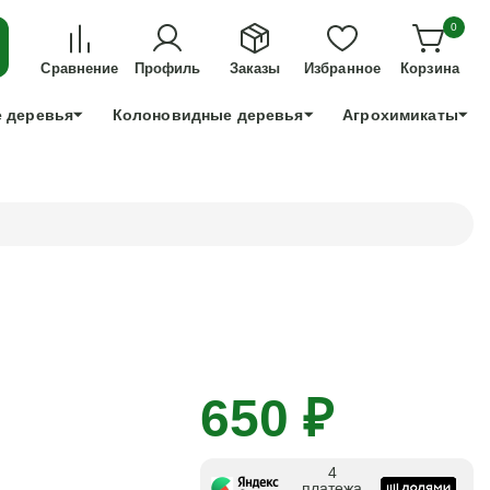
ДЛЯ ТЕХ, КТО УСПЕЕТ!
0
+7 991 898 83 30
Сравнение
Профиль
Заказы
Избранное
Корзина
 деревья
Колоновидные деревья
Агрохимикаты
650 ₽
4
платежа