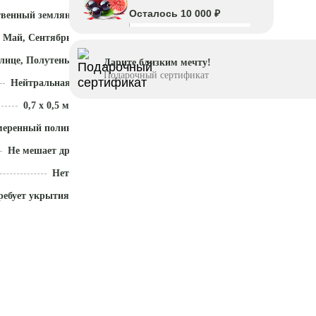
Осталось 10 000 ₽
твенный земляной ком
 Май, Сентябрь - Ноябрь
лнце, Полутень
Дарите близким мечту!
Подарочный сертификат
Нейтральная (5,5-7)
0,7 x 0,5 м
меренный полив
Не мешает другим растениям
Нет
ребует укрытия