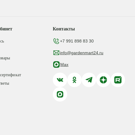
бинет
Контакты
+7 991 898 83 30
сь
info@gardenmart24.ru
овары
Max
сертификат
тветы