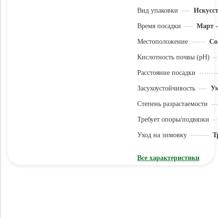
Вид упаковки
Искусс
Время посадки
Март -
Местоположение
Со
Кислотность почвы (pH)
Расстояние посадки
Засухоустойчивость
У
Степень разрастаемости
Требует опоры/подвязки
Уход на зимовку
Т
Все характеристики