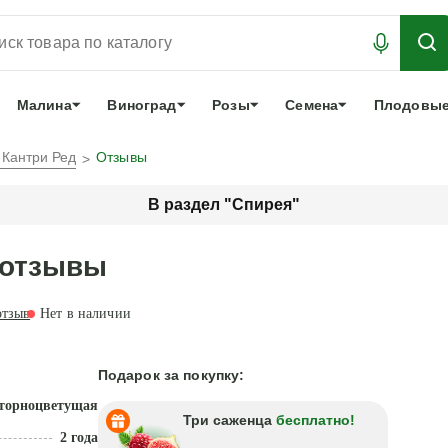
АБРОНИРОВАТЬ
ЛУЧШЕЕ
арочный сертификат
О нас
Еще
Малина
Виноград
Розы
Семена
Плодовые
 Кантри Ред
Отзывы
В раздел "Спирея"
 отзывы
тзыв
Нет в наличии
Подарок за покупку:
торноцветущая
Три саженца
бесплатно!
2 года