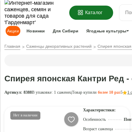
ОФОРМИТЬ
ПРЕДЗАКАЗ
=
З
Каталог
Адрес доставки:
Москва
Доставка и оплата
Гарантии
Под
Акции
Новинки
Для Сибири
Ягодные культуры
Главная
Саженцы декоративных растений
Спирея японская
Спирея японская Кантри Ред -
Артикул: 8388
В упаковке:
1 саженец
Товар купили
более 10 раз
5
1
о
Характеристики:
Нет в наличии
Особенность
Пов
Возраст саженца