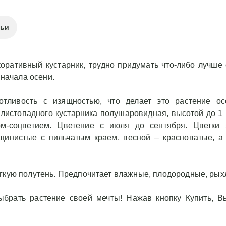
тьи
оративный кустарник, трудно придумать что-либо лучше
 начала осени.
отливость с изящностью, что делает это растение о
листопадного кустарника полушаровидная, высотой до 1 
ом-соцветием. Цветение с июля до сентября. Цветки 
рщинистые с пильчатым краем, весной – красноватые, 
егкую полутень. Предпочитает влажные, плодородные, рых
брать растение своей мечты! Нажав кнопку Купить, Вы