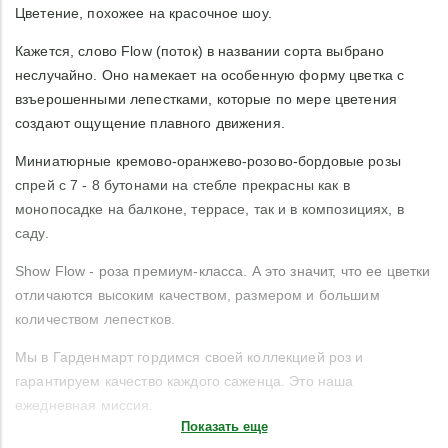
Цветение, похожее на красочное шоу.
Кажется, слово Flow (поток) в названии сорта выбрано
неслучайно. Оно намекает на особенную форму цветка с
взъерошенными лепестками, которые по мере цветения
создают ощущение плавного движения.
Миниатюрные кремово-оранжево-розово-бордовые розы
спрей с 7 - 8 бутонами на стебле прекрасны как в
монопосадке на балконе, террасе, так и в композициях, в
саду.
Show Flow - роза премиум-класса. А это значит, что ее цветки
отличаются высоким качеством, размером и большим
количеством лепестков.
Мы в Гарденмарт гордимся своей коллекцией роз и
гарантируем качество каждого саженца. Это наша
ежедневная миссия.
Показать еще