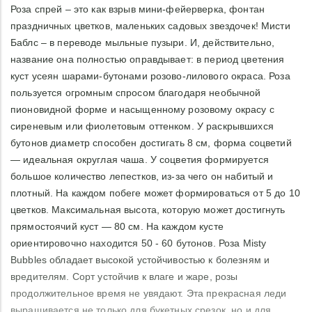
Роза спрей – это как взрыв мини-фейерверка, фонтан
праздничных цветков, маленьких садовых звездочек! Мисти
Баблс – в переводе мыльные пузыри. И, действительно,
название она полностью оправдывает: в период цветения
куст усеян шарами-бутонами розово-лилового окраса. Роза
пользуется огромным спросом благодаря необычной
пионовидной форме и насыщенному розовому окрасу с
сиреневым или фиолетовым оттенком. У раскрывшихся
бутонов диаметр способен достигать 8 см, форма соцветий
— идеальная округлая чаша. У соцветия формируется
большое количество лепестков, из-за чего он набитый и
плотный. На каждом побеге может формироваться от 5 до 10
цветков. Максимальная высота, которую может достигнуть
прямостоячий куст — 80 см. На каждом кусте
ориентировочно находится 50 - 60 бутонов. Роза Misty
Bubbles обладает высокой устойчивостью к болезням и
вредителям. Сорт устойчив к влаге и жаре, розы
продолжительное время не увядают. Эта прекрасная леди
выращивается не только для букетных срезок, но и для