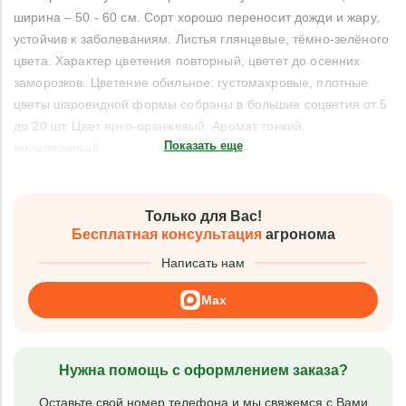
ширина – 50 - 60 см. Сорт хорошо переносит дожди и жару,
устойчив к заболеваниям. Листья глянцевые, тёмно-зелёного
цвета. Характер цветения повторный, цветет до осенних
заморозков. Цветение обильное: густомахровые, плотные
цветы шаровидной формы собраны в большие соцветия от 5
до 20 шт. Цвет ярко-оранжевый. Аромат тонкий,
Показать еще
ненавязчивый.
Только для Вас!
Бесплатная консультация
агронома
Написать нам
Max
Нужна помощь с оформлением заказа?
Оставьте свой номер телефона и мы свяжемся с Вами