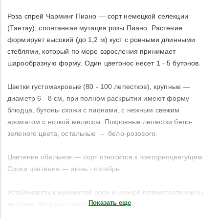
Роза спрей Чарминг Пиано — сорт немецкой селекции
(Тантау), спонтанная мутация розы Пиано. Растение
формирует высокий (до 1,2 м) куст с ровными длинными
стеблями, который по мере взросления принимает
шарообразную форму. Один цветонос несет 1 - 5 бутонов.
Цветки густомахровые (80 - 100 лепестков), крупные —
диаметр 6 - 8 см, при полном раскрытии имеют форму
блюдца, бутоны схожи с пионами, с нежным свежим
ароматом с ноткой мелиссы. Покровные лепестки бело-
зеленого цвета, остальные – бело-розового.
Цветение обильное — сорт относится к повторноцветущим.
Сроки цветения — июнь - октябрь.
Устойчивость к мучнистой росе и черной пятнистости очень
Показать еще
высокая. Морозостойкость до -34 °C.