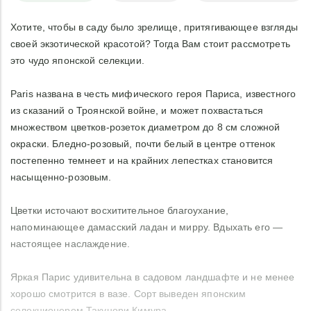
Хотите, чтобы в саду было зрелище, притягивающее взгляды
своей экзотической красотой? Тогда Вам стоит рассмотреть
это чудо японской селекции.
Paris названа в честь мифического героя Париса, известного
из сказаний о Троянской войне, и может похвастаться
множеством цветков-розеток диаметром до 8 см сложной
окраски. Бледно-розовый, почти белый в центре оттенок
постепенно темнеет и на крайних лепестках становится
насыщенно-розовым.
Цветки источают восхитительное благоухание,
напоминающее дамасский ладан и мирру. Вдыхать его —
настоящее наслаждение.
Яркая Парис удивительна в садовом ландшафте и не менее
хорошо смотрится в вазе. Сорт выведен японским
селекционером Такунори Кимура.