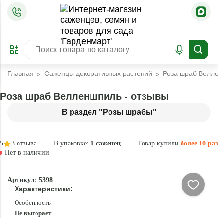
=
ОФОРМИТЬ
ЗАБРОНИРОВАТЬ
ПРЕДЗАКАЗ
ЛУЧШЕЕ
Главная
Саженцы декоративных растений
Роза шраб Велл
Роза шраб Велленшпиль - отзывы
В раздел "Розы шрабы"
5
3
отзыва
В упаковке:
1 саженец
Товар купили
более 10 раз
Нет в наличии
Нет в
Артикул: 5398
наличии
Характеристики:
Особенность
Не выгорает