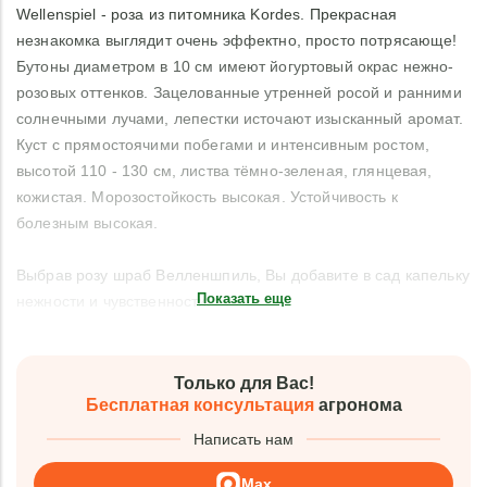
Wellenspiel - роза из питомника Kordes. Прекрасная
незнакомка выглядит очень эффектно, просто потрясающе!
Бутоны диаметром в 10 см имеют йогуртовый окрас нежно-
розовых оттенков. Зацелованные утренней росой и ранними
солнечными лучами, лепестки источают изысканный аромат.
Куст с прямостоячими побегами и интенсивным ростом,
высотой 110 - 130 см, листва тёмно-зеленая, глянцевая,
кожистая. Морозостойкость высокая. Устойчивость к
болезным высокая.
Выбрав розу шраб Велленшпиль, Вы добавите в сад капельку
Показать еще
нежности и чувственности.
Только для Вас!
Бесплатная консультация
агронома
Написать нам
Max