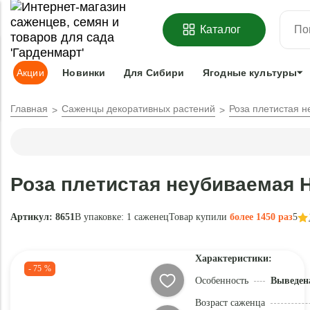
ОФОРМИТЬ
ПРЕДЗАКАЗ
=
З
Каталог
Адрес доставки:
Москва
Доставка и оплата
Гарантии
Под
Акции
Новинки
Для Сибири
Ягодные культуры
Главная
Саженцы декоративных растений
Роза плетистая 
Роза плетистая неубиваемая 
Артикул: 8651
В упаковке:
1 саженец
Товар купили
более 1450 раз
5
Характеристики:
- 75 %
Особенность
Выведен
Возраст саженца