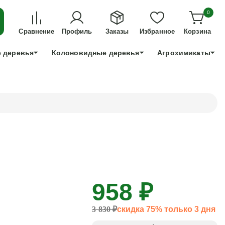
ДЛЯ ТЕХ, КТО УСПЕЕТ!
0
+7 991 898 83 30
Сравнение
Профиль
Заказы
Избранное
Корзина
 деревья
Колоновидные деревья
Агрохимикаты
958 ₽
3 830 ₽
скидка 75% только 3 дня