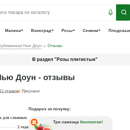
АБРОНИРОВАТЬ
ЛУЧШЕЕ
арочный сертификат
О нас
Еще
Малина
Виноград
Розы
Семена
Плодовые
неубиваемая Нью Доун
Отзывы
В раздел "Розы плетистые"
Нью Доун - отзывы
12
отзывов
Предзаказ
Подарок за покупку:
а для сложных условий
Три саженца
бесплатно!
2 года