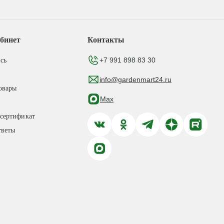
бинет
Контакты
+7 991 898 83 30
сь
info@gardenmart24.ru
овары
Max
сертификат
тветы