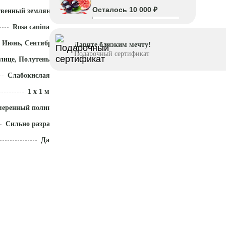
Осталось 10 000 ₽
твенный земляной ком
Rosa canina
 Июнь, Сентябрь - Ноябрь
Дарите близким мечту!
Подарочный сертификат
лнце, Полутень
Слабокислая (5,1 - 5,5)
1 x 1 м
меренный полив
Сильно разрастается
Да