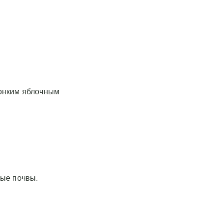
тонким яблочным
ные почвы.