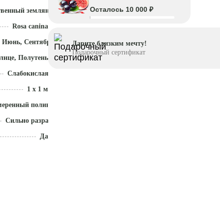
Осталось 10 000 ₽
твенный земляной ком
Rosa canina
 Июнь, Сентябрь - Ноябрь
Дарите близким мечту!
Подарочный сертификат
лнце, Полутень
Слабокислая (5,1 - 5,5)
1 x 1 м
меренный полив
Сильно разрастается
Да