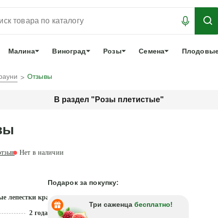
АБРОНИРОВАТЬ
ЛУЧШЕЕ
арочный сертификат
О нас
Еще
Малина
Виноград
Розы
Семена
Плодовые
рауни
Отзывы
В раздел "Розы плетистые"
вы
тзыв
Нет в наличии
Подарок за покупку:
е лепестки красного и бледно-розового цвета!
Три саженца
бесплатно!
2 года