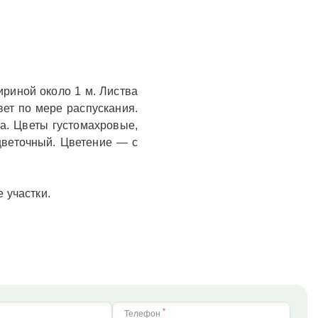
шириной около 1 м. Листва
вет по мере распускания.
та. Цветы густомахровые,
 цветочный. Цветение — с
 участки.
*
Телефон