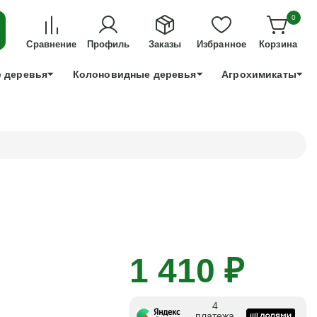
ДЛЯ ТЕХ, КТО УСПЕЕТ!
0
+7 991 898 83 30
Сравнение
Профиль
Заказы
Избранное
Корзина
 деревья
Колоновидные деревья
Агрохимикаты
1 410 ₽
4
платежа