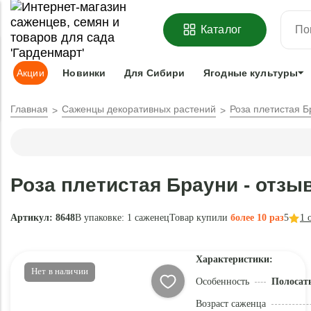
ОФОРМИТЬ
ПРЕДЗАКАЗ
=
З
Каталог
Адрес доставки:
Москва
Доставка и оплата
Гарантии
Под
Акции
Новинки
Для Сибири
Ягодные культуры
Главная
Саженцы декоративных растений
Роза плетистая Б
Роза плетистая Брауни - отзы
Артикул: 8648
В упаковке:
1 саженец
Товар купили
более 10 раз
5
1
о
Характеристики:
Нет в наличии
Особенность
Полосаты
Возраст саженца