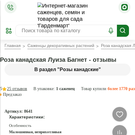
=
ОФОРМИТЬ
ЗАБРОНИРОВАТЬ
ПРЕДЗАКАЗ
ЛУЧШЕЕ
Главная
Саженцы декоративных растений
Роза канадская 
Роза канадская Луиза Багнет - отзывы
В раздел "Розы канадские"
5
25
отзывов
В упаковке:
1 саженец
Товар купили
более 1770 раз
Предзаказ
–40 °
-
Артикул: 8641
80
Характеристики:
%
Особенность
Малошипная, неприхотливая