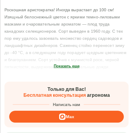
Роскошная аристократка! Иногда вырастает до 100 см!
Изящный белоснежный цветок с яркими темно-лиловыми
мазками и очаровательным ароматом — плод труда
канадских селекционеров. Сорт выведен в 1960 году. С тех
пор ему удалось завоевать множество сердец садоводов и
ландшафтных дизайнеров. Саженец стойко перенесет зиму
до -40 °C, а в следующем году порадует щедрым цветением
и благоуханием. Сорт устойчив к мучнистой росе, черной
Показать еще
пятнистости, выдерживает продолжительные дожди.
Только для Вас!
Бесплатная консультация
агронома
Написать нам
Max